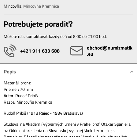
Mincovňa:
Mincovňa Kremnica
Potrebujete poradiť?
Môžete nás kontaktovať každý deň od 8.00 do 21.00 hod.
obchod​@numizmatik​
+421 911 633 688
.eu
Popis
Materiál: bronz
Priemer: 70 mm
Autor: Rudolf Pribiš
Razba: Mincovňa Kremnica
Rudolf Pribiš (1913 Rajec - 1984 Bratislava)
Študoval na Akadémií výtvarných umení v Prahe, prof. Otakar Španiel a
na Oddelení kreslenia na Slovenskej vysokej škole technickej v
Bratislave. Pôsobil ako pedagóg a rektor na Vysokej škole výtvarných