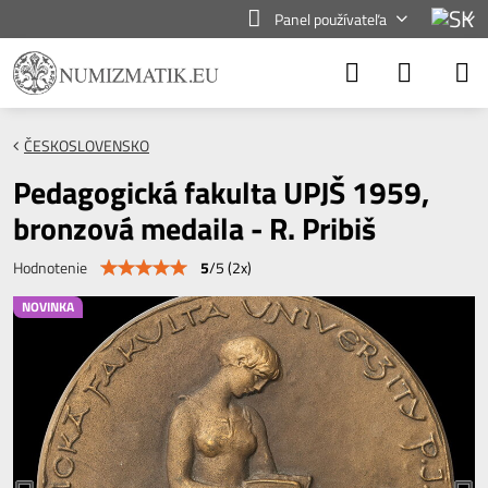
Panel používateľa
ČESKOSLOVENSKO
Pedagogická fakulta UPJŠ 1959,
bronzová medaila - R. Pribiš
5
/
5
(
2
x)
Hodnotenie
NOVINKA