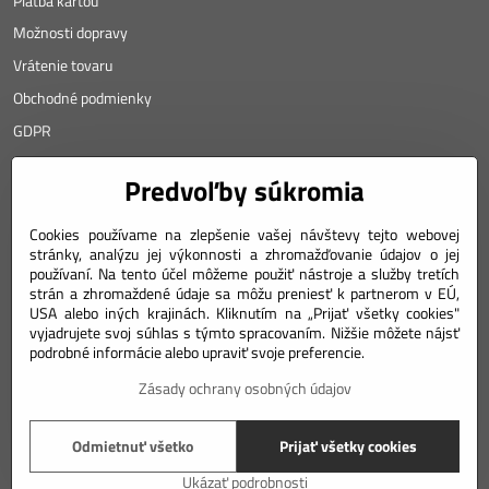
Platba kartou
Možnosti dopravy
Vrátenie tovaru
Obchodné podmienky
GDPR
KONTAKT
Predvoľby súkromia
Angyalova 461/75
Cookies používame na zlepšenie vašej návštevy tejto webovej
stránky, analýzu jej výkonnosti a zhromažďovanie údajov o jej
967 01 Kremnica
používaní. Na tento účel môžeme použiť nástroje a služby tretích
SLOVAKIA
strán a zhromaždené údaje sa môžu preniesť k partnerom v EÚ,
USA alebo iných krajinách. Kliknutím na „Prijať všetky cookies"
Mobil: +421 911 633 688
vyjadrujete svoj súhlas s týmto spracovaním. Nižšie môžete nájsť
podrobné informácie alebo upraviť svoje preferencie.
e-mail: weiss(@)numizmatik.eu
Zásady ochrany osobných údajov
©
2026
Copyright
Odmietnuť všetko
Prijať všetky cookies
Predvoľby súkromia
Zásady ochrany osobných údajov
Podmienky používania
Ukázať podrobnosti