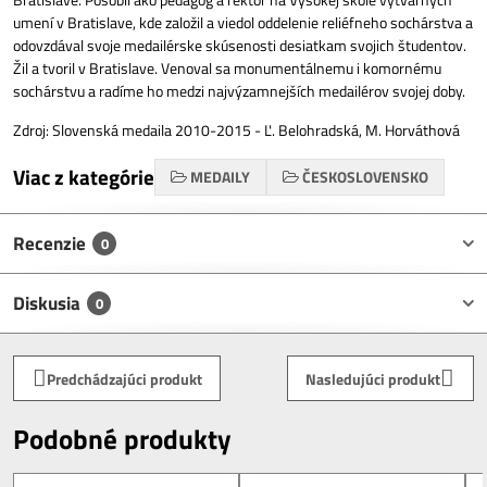
umení v Bratislave, kde založil a viedol oddelenie reliéfneho sochárstva a
odovzdával svoje medailérske skúsenosti desiatkam svojich študentov.
Žil a tvoril v Bratislave. Venoval sa monumentálnemu i komornému
sochárstvu a radíme ho medzi najvýzamnejších medailérov svojej doby.
Zdroj: Slovenská medaila 2010-2015 - Ľ. Belohradská, M. Horváthová
Viac z kategórie
MEDAILY
ČESKOSLOVENSKO
Recenzie
0
Diskusia
0
Predchádzajúci produkt
Nasledujúci produkt
Podobné produkty