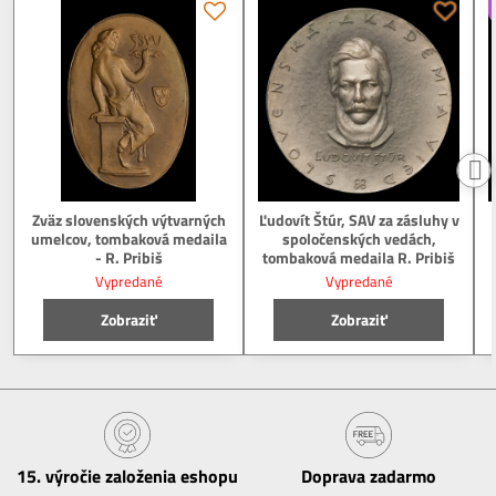
Zväz slovenských výtvarných
Ľudovít Štúr, SAV za zásluhy v
umelcov, tombaková medaila
spoločenských vedách,
- R. Pribiš
tombaková medaila R. Pribiš
Vypredané
Vypredané
Zobraziť
Zobraziť
15​. výročie založenia eshopu
Doprava zadarmo