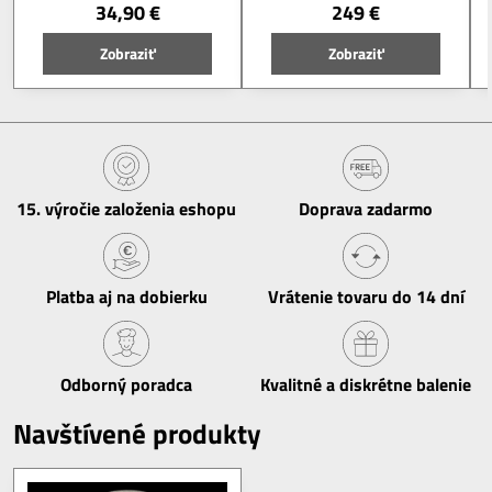
34,90 €
249 €
Zobraziť
Zobraziť
15​. výročie založenia eshopu
Doprava zadarmo
Platba aj na dobierku
Vrátenie tovaru do 14 dní
Odborný poradca
Kvalitné a diskrétne balenie
Navštívené produkty