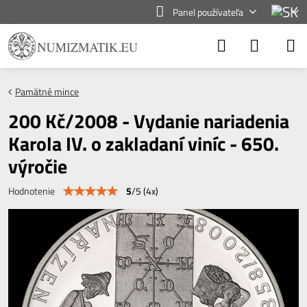
Panel používateľa
Pamätné mince
200 Kč/2008 - Vydanie nariadenia
Karola IV. o zakladaní viníc - 650.
výročie
5
/
5
(
4
x)
Hodnotenie