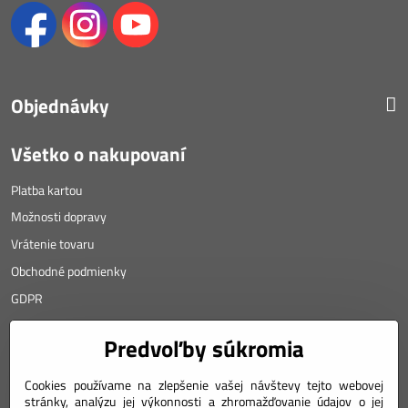
Objednávky
Všetko o nakupovaní
Platba kartou
Možnosti dopravy
Vrátenie tovaru
Obchodné podmienky
GDPR
KONTAKT
Predvoľby súkromia
Angyalova 461/75
Cookies používame na zlepšenie vašej návštevy tejto webovej
stránky, analýzu jej výkonnosti a zhromažďovanie údajov o jej
967 01 Kremnica