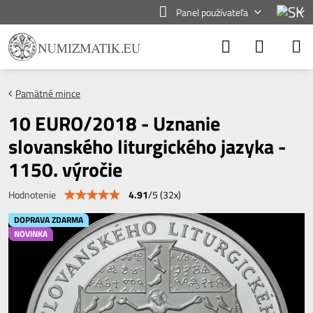
Panel používateľa
Pamätné mince
10 EURO/2018 - Uznanie
slovanského liturgického jazyka -
1150. výročie
4.91
/
5
(
32
x)
Hodnotenie
DOPRAVA ZDARMA
NOVINKA