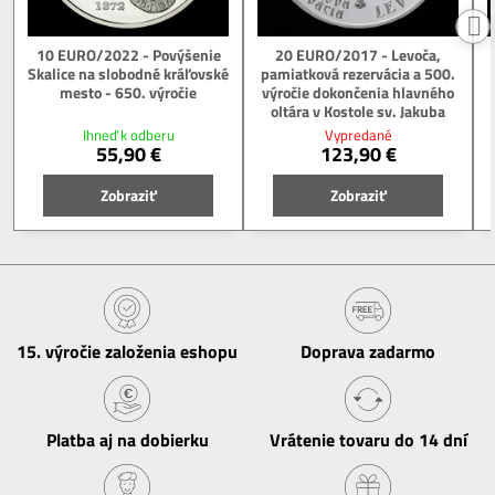
10 EURO/2022 - Povýšenie
20 EURO/2017 - Levoča,
Skalice na slobodné kráľovské
pamiatková rezervácia a 500.
mesto - 650. výročie
výročie dokončenia hlavného
oltára v Kostole sv. Jakuba
Ihneď k odberu
Vypredané
55,90 €
123,90 €
Zobraziť
Zobraziť
15​. výročie založenia eshopu
Doprava zadarmo
Platba aj na dobierku
Vrátenie tovaru do 14 dní