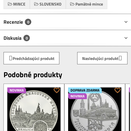
MINCE
SLOVENSKO
Pamätné mince
Recenzie
0
Diskusia
0
Predchádzajúci produkt
Nasledujúci produkt
Podobné produkty
NOVINKA
DOPRAVA ZDARMA
NOVINKA