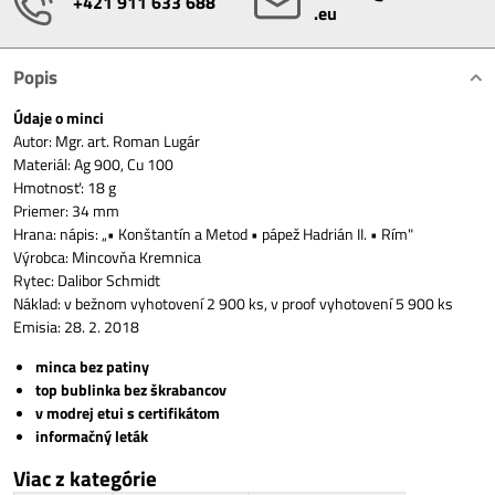
+421 911 633 688
.eu
Popis
Údaje o minci
Autor: Mgr. art. Roman Lugár
Materiál: Ag 900, Cu 100
Hmotnosť: 18 g
Priemer: 34 mm
Hrana: nápis: „• Konštantín a Metod • pápež Hadrián II. • Rím"
Výrobca: Mincovňa Kremnica
Rytec: Dalibor Schmidt
Náklad: v bežnom vyhotovení 2 900 ks, v proof vyhotovení 5 900 ks
Emisia: 28. 2. 2018
minca bez patiny
top bublinka bez škrabancov
v modrej etui s certifikátom
informačný leták
Viac z kategórie