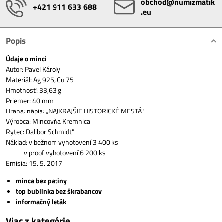
obchod​@numizmatik​
+421 911 633 688
.eu
Popis
Údaje o minci
Autor: Pavel Károly
Materiál: Ag 925, Cu 75
Hmotnosť: 33,63 g
Priemer: 40 mm
Hrana: nápis: „NAJKRAJŠIE HISTORICKÉ MESTÁ"
Výrobca: Mincovňa Kremnica
Rytec: Dalibor Schmidt"
Náklad: v bežnom vyhotovení 3 400 ks
v proof vyhotovení 6 200 ks
Emisia: 15. 5. 2017
minca bez patiny
top bublinka bez škrabancov
informačný leták
Viac z kategórie