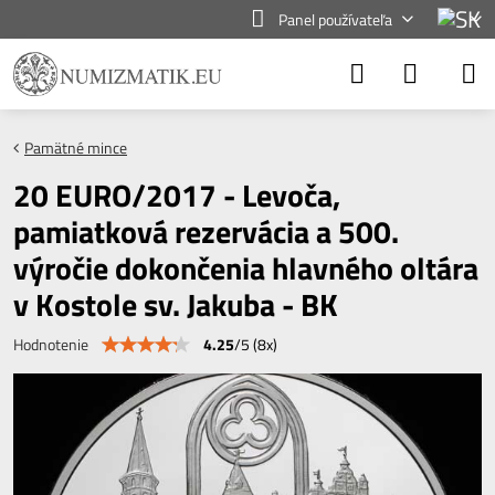
Panel používateľa
Pamätné mince
20 EURO/2017 - Levoča,
pamiatková rezervácia a 500.
výročie dokončenia hlavného oltára
v Kostole sv. Jakuba - BK
4.25
/
5
(
8
x)
Hodnotenie