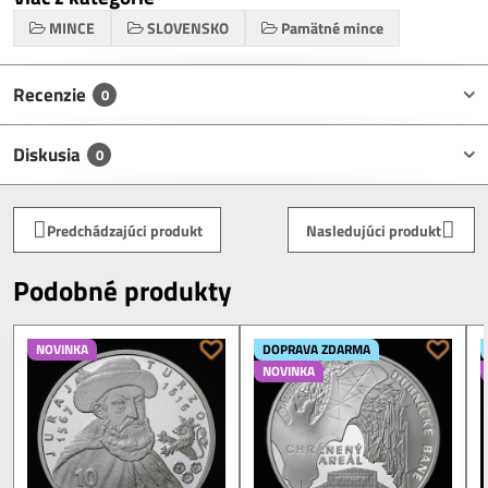
MINCE
SLOVENSKO
Pamätné mince
Recenzie
0
Diskusia
0
Predchádzajúci produkt
Nasledujúci produkt
Podobné produkty
NOVINKA
DOPRAVA ZDARMA
NOVINKA