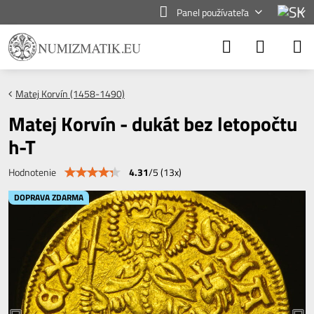
Panel používateľa
Matej Korvín (1458-1490)
Matej Korvín - dukát bez letopočtu
h-T
4.31
/
5
(
13
x)
Hodnotenie
DOPRAVA ZDARMA