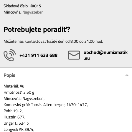
Skladové číslo:
K0015
Mincovňa:
Nagyszeben
Potrebujete poradiť?
Môžete nás kontaktovať každý deň od 8.00 do 21.00 hod.
obchod​@numizmatik​
+421 911 633 688
.eu
Popis
Materiál: Au
Hmotnosť: 3,50 g
Mincovňa: Nagyszeben,
Komorský gróf: Tamás Altemberger, 1470-1477,
Pohl: 19-2,
Huszár: 677,
Unger I.: 534 b,
Lengyel: AK 39/4,