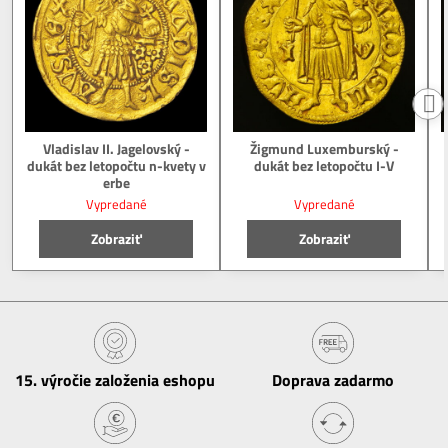
Vladislav II. Jagelovský -
Žigmund Luxemburský -
dukát bez letopočtu n-kvety v
dukát bez letopočtu I-V
erbe
Vypredané
Vypredané
Zobraziť
Zobraziť
15​. výročie založenia eshopu
Doprava zadarmo