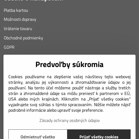
Platba kartou
Možnosti dopravy
Vrátenie tovaru
Obchodné podmienky
GDPR
KONTAKT
Predvoľby súkromia
Angyalova 461/75
Cookies používame na zlepšenie vašej návštevy tejto webovej
stránky, analýzu jej výkonnosti a zhromažďovanie údajov o jej
967 01 Kremnica
používaní. Na tento účel môžeme použiť nástroje a služby tretích
SLOVAKIA
strán a zhromaždené údaje sa môžu preniesť k partnerom v EÚ,
USA alebo iných krajinách. Kliknutím na „Prijať všetky cookies"
Mobil: +421 911 633 688
vyjadrujete svoj súhlas s týmto spracovaním. Nižšie môžete nájsť
podrobné informácie alebo upraviť svoje preferencie.
e-mail: weiss(@)numizmatik.eu
Zásady ochrany osobných údajov
©
2026
Copyright
Odmietnuť všetko
Prijať všetky cookies
Predvoľby súkromia
Zásady ochrany osobných údajov