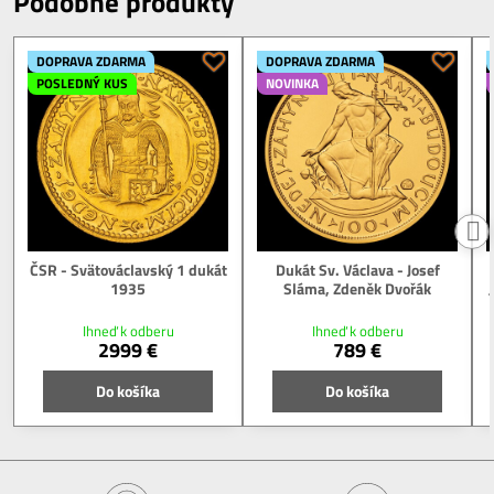
Podobné produkty
DOPRAVA ZDARMA
DOPRAVA ZDARMA
POSLEDNÝ KUS
NOVINKA
ČSR - Svätováclavský 1 dukát
Dukát Sv. Václava - Josef
1935
Sláma, Zdeněk Dvořák
Ihneď k odberu
Ihneď k odberu
2999 €
789 €
Do košíka
Do košíka