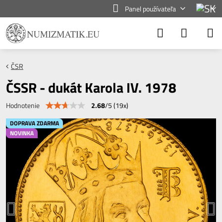
Panel používateľa
ČSR
ČSSR - dukát Karola IV. 1978
2.68
/
5
(
19
x)
Hodnotenie
DOPRAVA ZDARMA
NOVINKA