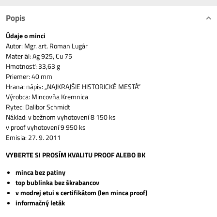
Popis
Údaje o minci
Autor: Mgr. art. Roman Lugár
Materiál: Ag 925, Cu 75
Hmotnosť: 33,63 g
Priemer: 40 mm
Hrana: nápis: „NAJKRAJŠIE HISTORICKÉ MESTÁ“
Výrobca: Mincovňa Kremnica
Rytec: Dalibor Schmidt
Náklad: v bežnom vyhotovení 8 150 ks
v proof vyhotovení 9 950 ks
Emisia: 27. 9. 2011
VYBERTE SI PROSÍM KVALITU PROOF ALEBO BK
minca bez patiny
top bublinka bez škrabancov
v modrej etui s certifikátom (len minca proof)
informačný leták