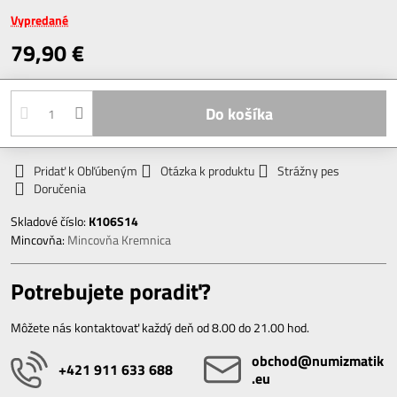
Vypredané
79,90 €
Do košíka
Pridať k Obľúbeným
Otázka k produktu
Strážny pes
Doručenia
Skladové číslo:
K106S14
Mincovňa:
Mincovňa Kremnica
Potrebujete poradiť?
Môžete nás kontaktovať každý deň od 8.00 do 21.00 hod.
obchod​@numizmatik​
+421 911 633 688
.eu