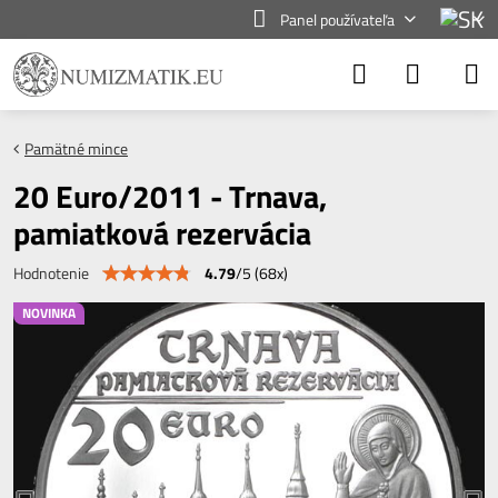
Panel používateľa
Pamätné mince
20 Euro/2011 - Trnava,
pamiatková rezervácia
4.79
/
5
(
68
x)
Hodnotenie
NOVINKA