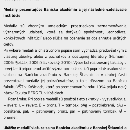
Medaily prezentujúce Banícku akadémiu a jej následné vzdelávacie
inštitúcie
Medaily sú vhodným umeleckým prostriedkom zaznamenávania
významných udalosti, ktoré sa dotýkajú spoločnosti, jednotlivca,
konkrétnych inštitúcií alebo slúžia na ocenenie za dosiahnutie určitých
cieľov.
Pri výbere medailí a ich stručnom popise som vychádzal predovšetkým z
vlastnej zbierky, alebo z poznatkov z dostupnej literatúry (Haimann,
2006; Pješčák, 2006; Slavkovský, 2010). Výber bol realizovaný tak, aby v
prvej časti pripomenul určité významné udalosti, či popredné osobnosti s
väzbou na Banícku akadémiu v Banskej Štiavnici a v druhej časti
prezentoval medaily jej pokračovateľov, a to s dôrazom na Banícku
fakultu VŠT v Košiciach, ktorá po premenovaní v roku 1994 prijala nový
názov Fakulta BERG TU v Košiciach.
Poznámka: Pri popise medailí sú použité tieto skratky - vysvetlivky: a.
– averz, r. – reverz, B – bronz, T – tombak, pAg – postriebrená, pAu –
pozlátená, paB – patinovaný bronz, paT – patinovaný tombak, Ø –
priemer.
Ukážky medailí viažuce sa na Banícku akadémiu v Banskej Štiavnici a