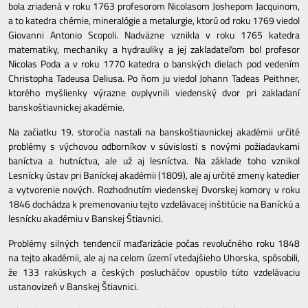
bola zriadená v roku 1763 profesorom Nicolasom Joshepom Jacquinom,
a to katedra chémie, mineralógie a metalurgie, ktorú od roku 1769 viedol
Giovanni Antonio Scopoli. Nadväzne vznikla v roku 1765 katedra
matematiky, mechaniky a hydrauliky a jej zakladateľom bol profesor
Nicolas Poda a v roku 1770 katedra o banských dielach pod vedením
Christopha Tadeusa Deliusa. Po ňom ju viedol Johann Tadeas Peithner,
ktorého myšlienky výrazne ovplyvnili viedenský dvor pri zakladaní
banskoštiavnickej akadémie.
Na začiatku 19. storočia nastali na banskoštiavnickej akadémii určité
problémy s výchovou odborníkov v súvislosti s novými požiadavkami
baníctva a hutníctva, ale už aj lesníctva. Na základe toho vznikol
Lesnícky ústav pri Baníckej akadémii (1809), ale aj určité zmeny katedier
a vytvorenie nových. Rozhodnutím viedenskej Dvorskej komory v roku
1846 dochádza k premenovaniu tejto vzdelávacej inštitúcie na Baníckú a
lesnícku akadémiu v Banskej Štiavnici.
Problémy silných tendencií maďarizácie počas revolučného roku 1848
na tejto akadémii, ale aj na celom území vtedajšieho Uhorska, spôsobili,
že 133 rakúskych a českých poslucháčov opustilo túto vzdelávaciu
ustanovizeň v Banskej Štiavnici.