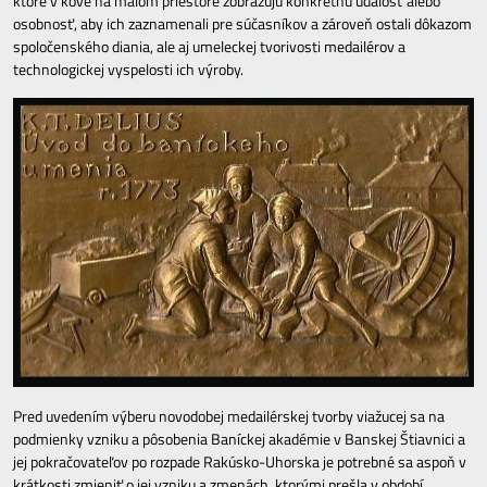
ktoré v kove na malom priestore zobrazujú konkrétnu udalosť alebo
osobnosť, aby ich zaznamenali pre súčasníkov a zároveň ostali dôkazom
spoločenského diania, ale aj umeleckej tvorivosti medailérov a
technologickej vyspelosti ich výroby.
Pred uvedením výberu novodobej medailérskej tvorby viažucej sa na
podmienky vzniku a pôsobenia Baníckej akadémie v Banskej Štiavnici a
jej pokračovateľov po rozpade Rakúsko-Uhorska je potrebné sa aspoň v
krátkosti zmieniť o jej vzniku a zmenách, ktorými prešla v období