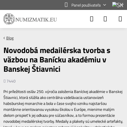
Panel používateľa
Blog
Novodobá medailérska tvorba s
väzbou na Banícku akadémiu v
Banskej Štiavnici
Počet
7440
zobrazení
Pri príležitosti osláv 250. výročia založenia Baníckej akadémie v Banskej
Štiavnici, ktorá slúžila ako centrálna vzdelávacia ustanovizeň
habsburskej monarchie a bola v čase svojho vzniku najstaršou
montánne orientovanou vysokou školou v Európe, mienime malým
dielom prispieť k jej odkazu pre súčasníkov, a to formou prezentácie
novodobej medailérskej tvorby. Medaily a plakety sú umelecké artefakty,