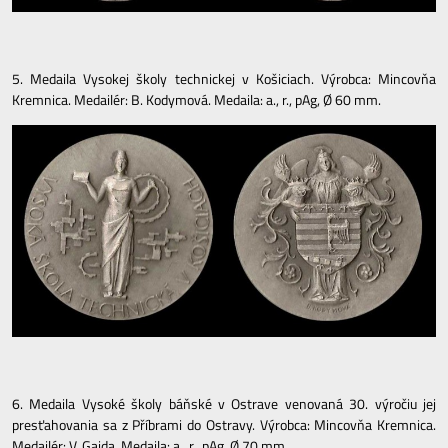
5. Medaila Vysokej školy technickej v Košiciach. Výrobca: Mincovňa
Kremnica. Medailér: B. Kodymová. Medaila: a., r., pAg, Ø 60 mm.
6. Medaila Vysoké školy báňské v Ostrave venovaná 30. výročiu jej
presťahovania sa z Příbrami do Ostravy. Výrobca: Mincovňa Kremnica.
Medailér: V. Gajda. Medaila: a., r., pAg, Ø 70 mm.