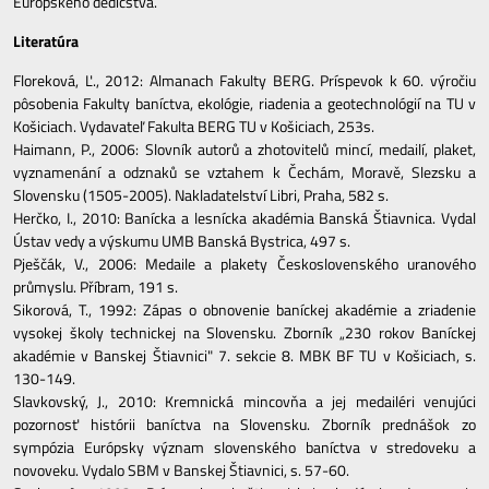
Európskeho dedičstva.
Literatúra
Floreková, Ľ., 2012: Almanach Fakulty BERG. Príspevok k 60. výročiu
pôsobenia Fakulty baníctva, ekológie, riadenia a geotechnológií na TU v
Košiciach. Vydavateľ Fakulta BERG TU v Košiciach, 253s.
Haimann, P., 2006: Slovník autorů a zhotovitelů mincí, medailí, plaket,
vyznamenání a odznaků se vztahem k Čechám, Moravě, Slezsku a
Slovensku (1505-2005). Nakladatelství Libri, Praha, 582 s.
Herčko, I., 2010: Banícka a lesnícka akadémia Banská Štiavnica. Vydal
Ústav vedy a výskumu UMB Banská Bystrica, 497 s.
Pješčák, V., 2006: Medaile a plakety Československého uranového
průmyslu. Příbram, 191 s.
Sikorová, T., 1992: Zápas o obnovenie baníckej akadémie a zriadenie
vysokej školy technickej na Slovensku. Zborník „230 rokov Baníckej
akadémie v Banskej Štiavnici" 7. sekcie 8. MBK BF TU v Košiciach, s.
130-149.
Slavkovský, J., 2010: Kremnická mincovňa a jej medailéri venujúci
pozornosť histórii baníctva na Slovensku. Zborník prednášok zo
sympózia Európsky význam slovenského baníctva v stredoveku a
novoveku. Vydalo SBM v Banskej Štiavnici, s. 57-60.