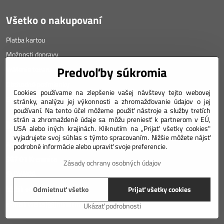
Všetko o nakupovaní
Platba kartou
Možnosti dopravy
Predvoľby súkromia
Vrátenie tovaru
Obchodné podmienky
Cookies používame na zlepšenie vašej návštevy tejto webovej
GDPR
stránky, analýzu jej výkonnosti a zhromažďovanie údajov o jej
používaní. Na tento účel môžeme použiť nástroje a služby tretích
strán a zhromaždené údaje sa môžu preniesť k partnerom v EÚ,
KONTAKT
USA alebo iných krajinách. Kliknutím na „Prijať všetky cookies"
vyjadrujete svoj súhlas s týmto spracovaním. Nižšie môžete nájsť
Angyalova 461/75
podrobné informácie alebo upraviť svoje preferencie.
967 01 Kremnica
Zásady ochrany osobných údajov
SLOVAKIA
Mobil: +421 911 633 688
Odmietnuť všetko
Prijať všetky cookies
e-mail: weiss(@)numizmatik.eu
Ukázať podrobnosti