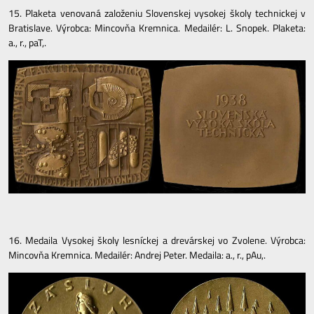
15. Plaketa venovaná založeniu Slovenskej vysokej školy technickej v
Bratislave. Výrobca: Mincovňa Kremnica. Medailér: L. Snopek. Plaketa:
a., r., paT,.
16. Medaila Vysokej školy lesníckej a drevárskej vo Zvolene. Výrobca:
Mincovňa Kremnica. Medailér: Andrej Peter. Medaila: a., r., pAu,.