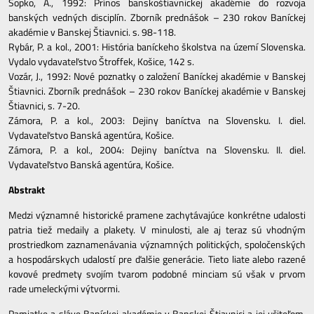
Sopko, A., 1992: Prínos banskoštiavnickej akadémie do rozvoja
banských vedných disciplín. Zborník prednášok – 230 rokov Baníckej
akadémie v Banskej Štiavnici. s. 98-118.
Rybár, P. a kol., 2001: História baníckeho školstva na území Slovenska.
Vydalo vydavateľstvo Štroffek, Košice, 142 s.
Vozár, J., 1992: Nové poznatky o založení Baníckej akadémie v Banskej
Štiavnici. Zborník prednášok – 230 rokov Baníckej akadémie v Banskej
Štiavnici, s. 7-20.
Zámora, P. a kol., 2003: Dejiny baníctva na Slovensku. I. diel.
Vydavateľstvo Banská agentúra, Košice.
Zámora, P. a kol., 2004: Dejiny baníctva na Slovensku. II. diel.
Vydavateľstvo Banská agentúra, Košice.
Abstrakt
Medzi významné historické pramene zachytávajúce konkrétne udalosti
patria tiež medaily a plakety. V minulosti, ale aj teraz sú vhodným
prostriedkom zaznamenávania významných politických, spoločenských
a hospodárskych udalostí pre ďalšie generácie. Tieto liate alebo razené
kovové predmety svojím tvarom podobné minciam sú však v prvom
rade umeleckými výtvormi.
Pamiatke a sláve Baníckej akadémie v Banskej Štiavnici a jej učiteľom,