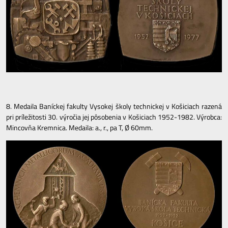
8. Medaila Baníckej fakulty Vysokej školy technickej v Košiciach razená
pri príležitosti 30. výročia jej pôsobenia v Košiciach 1952-1982. Výrobca:
Mincovňa Kremnica. Medaila: a., r., pa T, Ø 60mm.