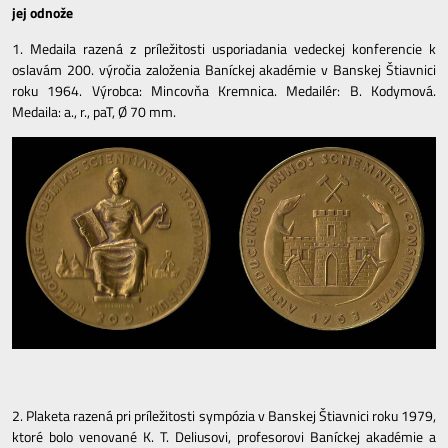
jej odnože
1. Medaila razená z príležitosti usporiadania vedeckej konferencie k
oslavám 200. výročia založenia Baníckej akadémie v Banskej Štiavnici
roku 1964. Výrobca: Mincovňa Kremnica. Medailér: B. Kodymová.
Medaila: a., r., paT, Ø 70 mm.
2. Plaketa razená pri príležitosti sympózia v Banskej Štiavnici roku 1979,
ktoré bolo venované K. T. Deliusovi, profesorovi Baníckej akadémie a