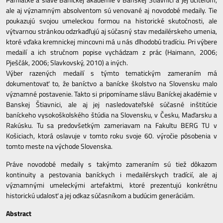
ale aj významným absolventom sú venované aj novodobé medaily. Tie
poukazujú svojou umeleckou formou na historické skutočnosti, ale
výtvarnou stránkou odzrkadľujú aj súčasný stav medailérskeho umenia,
ktoré vďaka kremnickej mincovni má u nás dlhodobú tradíciu. Pri výbere
medailí a ich stručnom popise vychádzam z prác (Haimann, 2006;
Pješčák, 2006; Slavkovský, 2010) a iných.
Výber razených medailí s týmto tematickým zameraním má
dokumentovať to, že baníctvo a banícke školstvo na Slovensku malo
významné postavenie. Takto si pripomíname slávu Baníckej akadémie v
Banskej Štiavnici, ale aj jej nasledovateľské súčasné inštitúcie
baníckeho vysokoškolského štúdia na Slovensku, v Česku, Maďarsku a
Rakúsku. Tu sa predovšetkým zameriavam na Fakultu BERG TU v
Košiciach, ktorá oslavuje v tomto roku svoje 60. výročie pôsobenia v
tomto meste na východe Slovenska.
Práve novodobé medaily s takýmto zameraním sú tiež dôkazom
kontinuity a pestovania baníckych i medailérskych tradícií, ale aj
významnými umeleckými artefaktmi, ktoré prezentujú konkrétnu
historickú udalosť a jej odkaz súčasníkom a budúcim generáciám.
Abstract