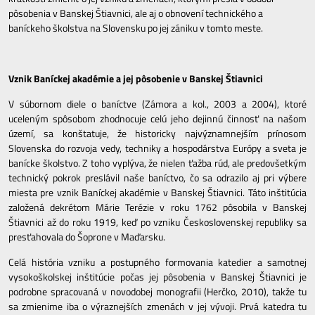
pôsobenia v Banskej Štiavnici, ale aj o obnovení technického a
baníckeho školstva na Slovensku po jej zániku v tomto meste.
Vznik Baníckej akadémie a jej pôsobenie v Banskej Štiavnici
V súbornom diele o baníctve (Zámora a kol., 2003 a 2004), ktoré
uceleným spôsobom zhodnocuje celú jeho dejinnú činnosť na našom
území, sa konštatuje, že historicky najvýznamnejším prínosom
Slovenska do rozvoja vedy, techniky a hospodárstva Európy a sveta je
banícke školstvo. Z toho vyplýva, že nielen ťažba rúd, ale predovšetkým
technický pokrok preslávil naše baníctvo, čo sa odrazilo aj pri výbere
miesta pre vznik Baníckej akadémie v Banskej Štiavnici. Táto inštitúcia
založená dekrétom Márie Terézie v roku 1762 pôsobila v Banskej
Štiavnici až do roku 1919, keď po vzniku Československej republiky sa
presťahovala do Šoprone v Maďarsku.
Celá história vzniku a postupného formovania katedier a samotnej
vysokoškolskej inštitúcie počas jej pôsobenia v Banskej Štiavnici je
podrobne spracovaná v novodobej monografii (Herčko, 2010), takže tu
sa zmienime iba o výraznejších zmenách v jej vývoji. Prvá katedra tu