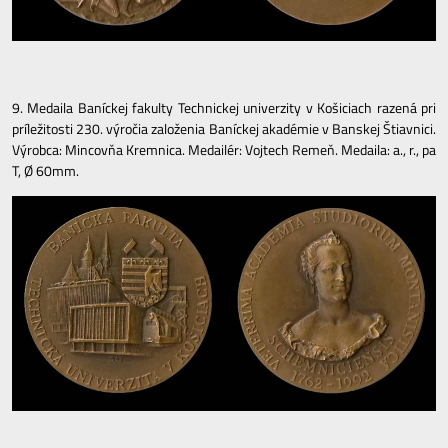
9. Medaila Baníckej fakulty Technickej univerzity v Košiciach razená pri
príležitosti 230. výročia založenia Baníckej akadémie v Banskej Štiavnici.
Výrobca: Mincovňa Kremnica. Medailér: Vojtech Remeň. Medaila: a., r., pa
T, Ø 60mm.