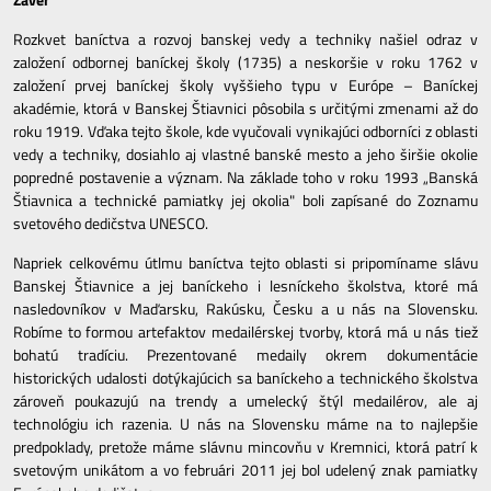
Rozkvet baníctva a rozvoj banskej vedy a techniky našiel odraz v
založení odbornej baníckej školy (1735) a neskoršie v roku 1762 v
založení prvej baníckej školy vyššieho typu v Európe – Baníckej
akadémie, ktorá v Banskej Štiavnici pôsobila s určitými zmenami až do
roku 1919. Vďaka tejto škole, kde vyučovali vynikajúci odborníci z oblasti
vedy a techniky, dosiahlo aj vlastné banské mesto a jeho širšie okolie
popredné postavenie a význam. Na základe toho v roku 1993 „Banská
Štiavnica a technické pamiatky jej okolia" boli zapísané do Zoznamu
svetového dedičstva UNESCO.
Napriek celkovému útlmu baníctva tejto oblasti si pripomíname slávu
Banskej Štiavnice a jej baníckeho i lesníckeho školstva, ktoré má
nasledovníkov v Maďarsku, Rakúsku, Česku a u nás na Slovensku.
Robíme to formou artefaktov medailérskej tvorby, ktorá má u nás tiež
bohatú tradíciu. Prezentované medaily okrem dokumentácie
historických udalosti dotýkajúcich sa baníckeho a technického školstva
zároveň poukazujú na trendy a umelecký štýl medailérov, ale aj
technológiu ich razenia. U nás na Slovensku máme na to najlepšie
predpoklady, pretože máme slávnu mincovňu v Kremnici, ktorá patrí k
svetovým unikátom a vo februári 2011 jej bol udelený znak pamiatky