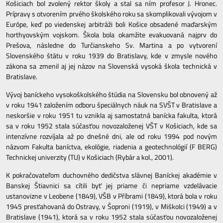
Košiciach bol zvolený rektor školy a stal sa ním profesor J. Hronec.
Prípravy s otvorením prvého školského roku sa skomplikovali vývojom v
Európe, keď po viedenskej arbitráži boli Košice obsadené maďarským
horthyovským vojskom. Škola bola okamžite evakuovaná najprv do
Prešova, následne do Turčianskeho Sv. Martina a po vytvorení
Slovenského štátu v roku 1939 do Bratislavy, kde v zmysle nového
zákona sa zmenil aj jej názov na Slovenská vysoká škola technická v
Bratislave.
Vývoj baníckeho vysokoškolského štúdia na Slovensku bol obnovený až
v roku 1941 založením odboru špeciálnych náuk na SVŠT v Bratislave a
neskoršie v roku 1951 tu vznikla aj samostatná banícka fakulta, ktorá
sa v roku 1952 stala súčasťou novozaloženej VŠT v Košiciach, kde sa
intenzívne rozvíjala až po dnešné dni, ale od roku 1994 pod novým
názvom Fakulta baníctva, ekológie, riadenia a geotechnológií (F BERG)
Technickej univerzity (TU) v Košiciach (Rybár a kol., 2001).
K pokračovateľom duchovného dedičstva slávnej Baníckej akadémie v
Banskej Štiavnici sa cítili byť jej priame či nepriame vzdelávacie
ustanovizne v Leobene (1849), VŠB v Příbrami (1849), ktorá bola v roku
1945 presťahovaná do Ostravy, v Šoproni (1919), v Miškolci (1949) a v
Bratislave (1941), ktorá sa v roku 1952 stala súčasťou novozaloženej