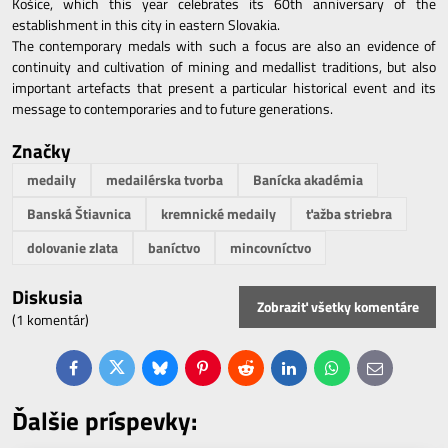
Košice, which this year celebrates its 60th anniversary of the
establishment in this city in eastern Slovakia.
The contemporary medals with such a focus are also an evidence of
continuity and cultivation of mining and medallist traditions, but also
important artefacts that present a particular historical event and its
message to contemporaries and to future generations.
Značky
medaily
medailérska tvorba
Banícka akadémia
Banská Štiavnica
kremnické medaily
ťažba striebra
dolovanie zlata
baníctvo
mincovníctvo
Diskusia
Zobraziť všetky komentáre
(1 komentár)
Facebook
Twitter
Bluesky
Pinterest
Reddit
LinkedIn
WhatsApp
E-
mail
Ďalšie príspevky: