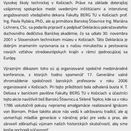
Vysokej školy technickej v Košiciach. Práve na základe doterajšej
vzájomnej spolupráce medzi uvedenými inštitúciami a intenzívnej
angažovanosti vtedajšieho dekana Fakulty BERG TU v Košiciach prof.
Ing. Pavla Rybára, PhD., ale aj primátora Banskej Štiavnice Ing. Mariána
Lichnera, CSc. sa podarilo pripraviť a podpísať Deklaráciu pokračovateľov
duchovného dedičstva Baníckej akadémie, čo sa udialo 30. novembra
2001 v Slovenskom technickom múzeu v Košiciach. Táto Deklarácia je
dobrým znamením vyrovnania sa s našou minulosťou a pestovania
nových vzťahov stredoeurópskych krajín v rámci zjednocujúcej sa
Európy.
Výrazným dôkazom toho sú aj organizované spoločné medzinárodné
konferencie, z ktorých hodno spomenúť 17. Generálne valné
zhromaždenie spoločnosti banských profesorov v roku 2006
organizované v Košiciach. Pri tejto príležitosti bola odhalená busta K. T.
Deliusa v baníckom pavilóne Fakulty BERG TU v Košiciach a účastníci
tejto akcie navštívili tiež Banskú Štiavnicu a Sklené Teplice, kde sa v roku
1786 uskutočnili pokusy nepriamej amalgamácie realizované Ignácom
von Bornom. Práve takéto akcie nás vedú k udržovaniu tradícií, ale aj
usmerňujú mladšie generácie v náročnej práci pre vedu a prax, ale
zároveň zdôrazňujú význam našich historických skutočností, aby sme
lepšie pochopili súčasnosť.