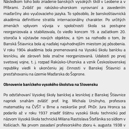
Následkom toho bolo zriadenie banských vysokých škôl v Leobene a v
Příbrami. Zvlášť po rakúsko-uhorskom vyrovnaní a zavedením
maďarčiny ako vyučovacieho jazyka. To spôsobilo, že banskoštiavnická
akadémia definitívne stratila internacionálny charakter. Po určitých
zmenách vplyvom vývoja v spoločnosti škola sa postupne
reorganizovala a stabilizovala, čo viedlo koncom 19. a začiatkom 20.
storočia k výstavbe nových objektov, a tým sa rozhodlo o tom, že
Banská Štiavnica bola aj naďalej najvhodnejším miestom jej pôsobenia.
V roku 1904 akadémia bola premenovaná na Vysokú školu banícku a
lesnícku, ale zároveň bola značne reorganizovaná. Udalosti po prvej
svetovej vojne, t. j. rozpad Rakúsko-Uhorska a vznik Československej
republiky viedli k ukončeniu jej činnosti v Banskej Štiavnici a
presťahovaniu na územie Maďarska do Šoprone.
Obnovenie baníckeho vysokého školstva na Slovensku
Po odsťahovaní Vysokej školy baníckej a lesníckej z Banskej Štiavnice
napriek snahám zvlášť prof. Ing. Michala Ursínyho, profesora
matematiky na ČVŠT v Brne a neskoršie prof. PhDr. Jura Hronca sa
podarilo až v roku 1937 zriadiť štátnu vysokú školu technickú pod
názvom Vysoká škola technická Milana Rastislava Štefánika so sídlom v
Košiciach. Na prvom zasadaní profesorského zboru 4. augusta 1938 v