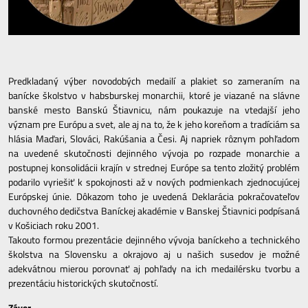
Predkladaný výber novodobých medailí a plakiet so zameraním na
banícke školstvo v habsburskej monarchii, ktoré je viazané na slávne
banské mesto Banskú Štiavnicu, nám poukazuje na vtedajší jeho
význam pre Európu a svet, ale aj na to, že k jeho koreňom a tradíciám sa
hlásia Maďari, Slováci, Rakúšania a Česi. Aj napriek rôznym pohľadom
na uvedené skutočnosti dejinného vývoja po rozpade monarchie a
postupnej konsolidácii krajín v strednej Európe sa tento zložitý problém
podarilo vyriešiť k spokojnosti až v nových podmienkach zjednocujúcej
Európskej únie. Dôkazom toho je uvedená Deklarácia pokračovateľov
duchovného dedičstva Baníckej akadémie v Banskej Štiavnici podpísaná
v Košiciach roku 2001.
Takouto formou prezentácie dejinného vývoja baníckeho a technického
školstva na Slovensku a okrajovo aj u našich susedov je možné
adekvátnou mierou porovnať aj pohľady na ich medailérsku tvorbu a
prezentáciu historických skutočností.
Záver