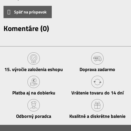
Späť na príspevok
Komentáre (0)
15​. výročie založenia eshopu
Doprava zadarmo
Platba aj na dobierku
Vrátenie tovaru do 14 dní
Odborný poradca
Kvalitné a diskrétne balenie