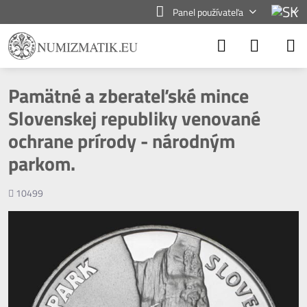
Panel používateľa
Pamätné a zberateľské mince
Slovenskej republiky venované
ochrane prírody - národným
parkom.
Počet
10499
zobrazení