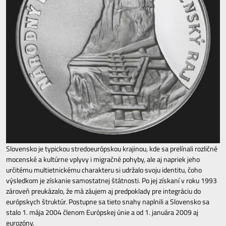
Slovensko je typickou stredoeurópskou krajinou, kde sa prelínali rozličné
mocenské a kultúrne vplyvy i migračné pohyby, ale aj napriek jeho
určitému multietnickému charakteru si udržalo svoju identitu, čoho
výsledkom je získanie samostatnej štátnosti. Po jej získaní v roku 1993
zároveň preukázalo, že má záujem aj predpoklady pre integráciu do
európskych štruktúr. Postupne sa tieto snahy naplnili a Slovensko sa
stalo 1. mája 2004 členom Európskej únie a od 1. januára 2009 aj
eurozóny.