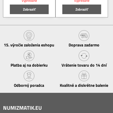
Vypredané
Vypredané
Zobraziť
Zobraziť
15​. výročie založenia eshopu
Doprava zadarmo
Platba aj na dobierku
Vrátenie tovaru do 14 dní
Odborný poradca
Kvalitné a diskrétne balenie
NUMIZMATIK.EU