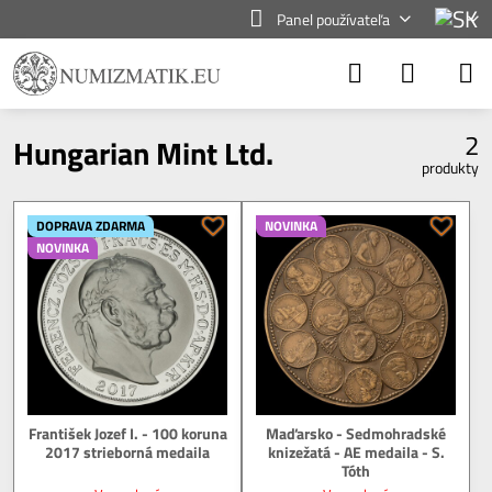
Panel používateľa
2
Hungarian Mint Ltd.
produkty
DOPRAVA ZDARMA
NOVINKA
NOVINKA
František Jozef I. - 100 koruna
Maďarsko - Sedmohradské
2017 strieborná medaila
knizežatá - AE medaila - S.
Tóth