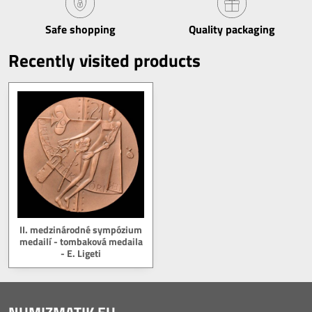
Safe shopping
Quality packaging
Recently visited products
II. medzinárodné sympózium
medailí - tombaková medaila
- E. Ligeti