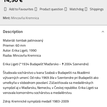
Add to Favourites
Product question
Watchdog
Shippings
Mint:
Mincovňa Kremnica
Description
Materiál: tombak patinovaný
Priemer: 60 mm
Autor: Erika Ligeti, 1990
Razba: Mincovňa Kremnica
Erika Ligeti (*1934 Budapešť Maďarsko - ✝2004 Szenendre)
Študovala sochárstvo u Ivana Szaboá v Budapešti na Akadémii
výtvarných umení. Od roku 1969 žila v Szentendre pri Budapešti ako
umelkyňa v slobodnom povolaní. Zúčastňovala sa medailérskych
sympózií aj v Maďarsku, Nemecku, v Českej republike. Erika Ligeti sa
venovala komornému sochárstvu a medailérstvu.
Zdroj: Kremnické sympóziá medailí 1983-2009