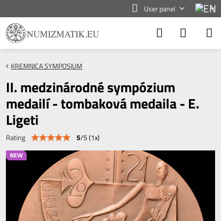
User panel
KREMNICA SYMPOSIUM
II. medzinárodné sympózium
medailí - tombaková medaila - E.
Ligeti
5
/
5
(
1
x)
Rating
NEW