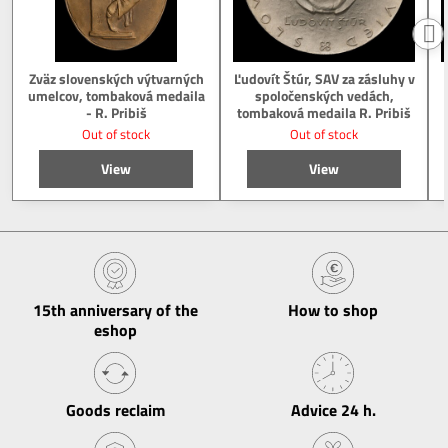
Zväz slovenských výtvarných
Ľudovít Štúr, SAV za zásluhy v
umelcov, tombaková medaila
spoločenských vedách,
- R. Pribiš
tombaková medaila R. Pribiš
Out of stock
Out of stock
View
View
15th anniversary of the
How to shop
eshop
Goods reclaim
Advice 24 h​.