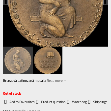
Bronzová patinovaná medaila
Read more
Out of stock
Add to Favourites
Product question
Watchdog
Shippings
Mint:
Mincovňa Kremnica