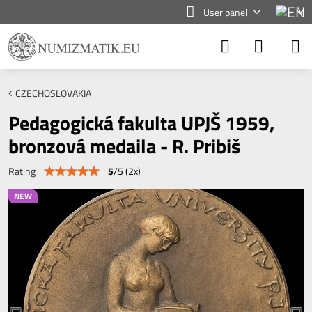
User panel
CZECHOSLOVAKIA
Pedagogická fakulta UPJŠ 1959,
bronzová medaila - R. Pribiš
5
/
5
(
2
x)
Rating
NEW