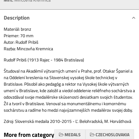
Description
Materiál: bronz
Priemer: 70 mm
Autor: Rudolf Pribiš
Razba: Mincovňa Kremnica
Rudolf Pribiš (1913 Rajec - 1984 Bratislava)
Študoval na Akadémií výtvarných umení v Prahe, prof. Otakar Španiel a
na Oddelení kreslenia na Slovenskej vysokej škole technickej v
Bratislave. Pôsobil ako pedagóg a rektor na Vysokej škole výtvarných
umení v Bratislave, kde založil a viedol oddelenie reliéfneho sochárstva a
odovzdával svoje medailérske skúsenosti desiatkam svojich študentov.
Žil a tvoril v Bratislave. Venoval sa monumentálnemu i komornému
sochárstvu a radíme ho medzi najvýzamnejších medailérov svojej doby.
Zdroj: Slovenská medaila 2010-2015 - Ľ. Belohradská, M. Horváthová
More from category
MEDALS
CZECHOSLOVAKIA