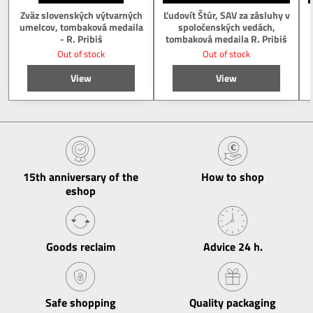
Zväz slovenských výtvarných
Ľudovít Štúr, SAV za zásluhy v
umelcov, tombaková medaila
spoločenských vedách,
- R. Pribiš
tombaková medaila R. Pribiš
Out of stock
Out of stock
View
View
15th anniversary of the
How to shop
eshop
Goods reclaim
Advice 24 h​.
Safe shopping
Quality packaging